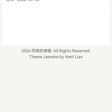
ds/2022/03/2860132662.jpg [2]: http://ah.lkdah.c
om/usr/uploads/2022/03/2212586378.jpg [3]: htt
p://ah.lkdah.com/usr/uploads/2022/03/10100495
22.jpg
2026 阿珲的博客. All Rights Reserved.
Theme
Jasmine
by Kent Liao