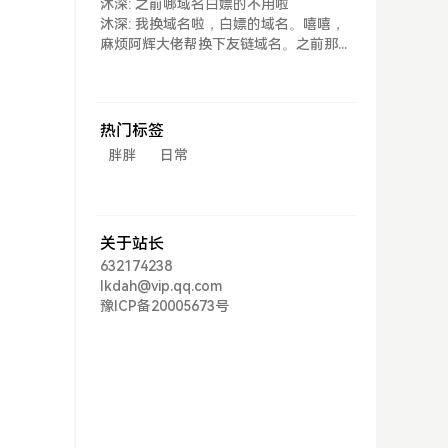
沐深: 之前哪域名白嫖的不用啦
沐深: 我换域名啦，白嫖的域名。嘻嘻，
麻烦阿辉大佬帮换下友链域名。之前那...
热门标签
胖胖
日常
关于站长
632174238
lkdah@vip.qq.com
豫ICP备20005673号